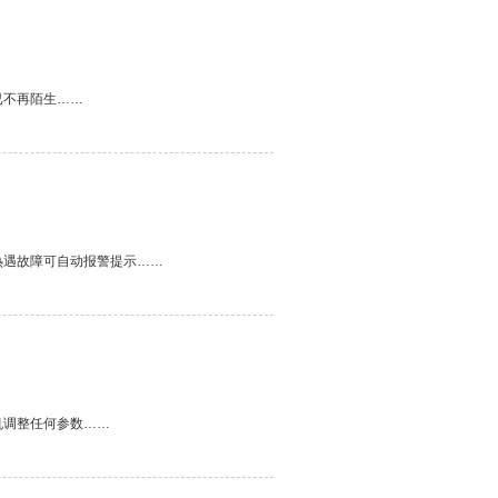
已不再陌生……
热遇故障可自动报警提示……
机调整任何参数……