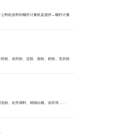
杆上料机送料到螺杆计量机及搅拌→螺杆计量
兽药粉、农药粉、淀粉、面粉、奶粉、洗衣粉
肥皂粉、化学调料、精细白糖、农药等……
机