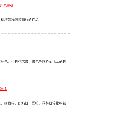
洗剂包装机
衣机槽清洗剂等颗粒的产品。……
酱油包、小包芥末酱、酱包等调料及化工品包
包装机
末、细粉等。如奶粉、豆粉、调料粉等物料包