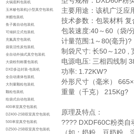
型号规格：DXD60F粉
火锅底料包装机
主要用途：该机广泛应
玉米糁包装机|小型真空包装机
米醋包装机
技术参数：包装材料 复
鱼子酱自动包装机
包装速度:40～60（袋/
可倾斜立式包装机
计量范围:1～80(毫升)?
充氮真空包装机
袋装活性炭包装机
制袋尺寸: 长50～120 ,
全自动外抽式真空包装机
电源电压: 三相四线制 380
大袋粉剂称重包装机
DXD多边封装-包装机
功率: 1.72KW?
全自动液体包装机
外形尺寸（毫米） 665×7
大剂量颗粒包装机
重量（千克） 215Kg?
颗粒包装机
给袋式自动包装机
400单室真空包装机
原理及特点：
DZ400-2SB双室真空包装机
???? DXDF60C粉类自
500单室真空包装机
DZ500-2SB双室真空包装机
（如：奶粉、豆奶粉、