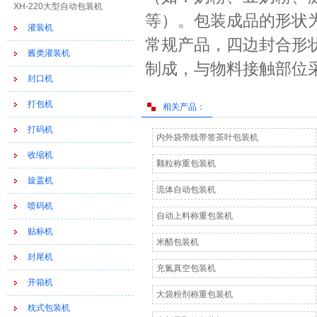
XH-220大型自动包装机
等）。包装成品的形状
灌装机
常规产品，四边封合形
酱类灌装机
制成，与物料接触部位采
封口机
打包机
相关产品：
打码机
内外袋带线带签茶叶包装机
收缩机
颗粒称重包装机
旋盖机
流体自动包装机
喷码机
自动上料称重包装机
贴标机
米醋包装机
封尾机
充氮真空包装机
开箱机
大袋粉剂称重包装机
枕式包装机